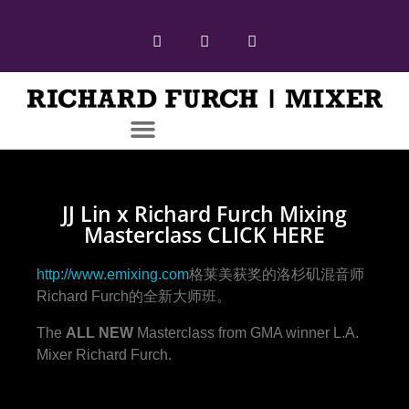
JJ Lin x Richard Furch Mixing
Masterclass CLICK HERE
http://www.emixing.com
格莱美获奖的洛杉矶混音师
Richard Furch的全新大师班。
The
ALL NEW
Masterclass from GMA winner L.A.
Mixer Richard Furch.